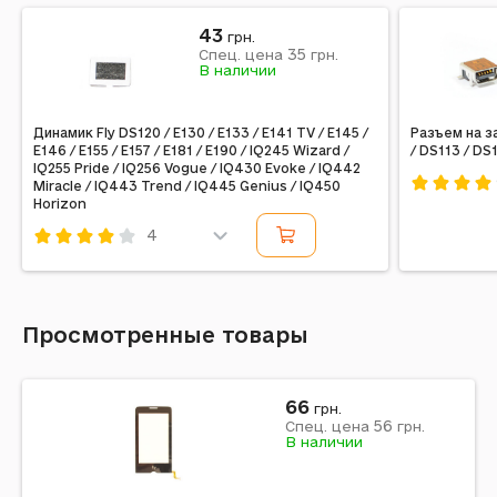
43
грн.
35
Спец. цена
грн.
В наличии
Динамик Fly DS120 / E130 / E133 / E141 TV / E145 /
Разъем на з
E146 / E155 / E157 / E181 / E190 / IQ245 Wizard /
/ DS113 / DS1
IQ255 Pride / IQ256 Vogue / IQ430 Evoke / IQ442
Miracle / IQ443 Trend / IQ445 Genius / IQ450
Horizon
Код: 15317
4
Код: 14961
Просмотренные товары
66
грн.
56
Спец. цена
грн.
В наличии