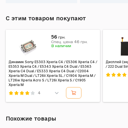
С этим товаром покупают
56
грн.
46
Спец. цена
грн.
В наличии
Динамик Sony E5303 Xperia C4 / E5306 Xperia C4 /
Дисплей (экр
E5353 Xperia C4 / E5343 Xperia C4 Dual / E5363
/ 222 Dual Si
Xperia C4 Dual / E5333 Xperia C4 Dual / C2004
Xperia M Dual / LT26ii Xperia SL / C1904 Xperia M /
LT26w Xperia Acro S / LT26i Xperia S / C1905
Код: 15032
Xperia M
4
Код: 10837
Похожие товары