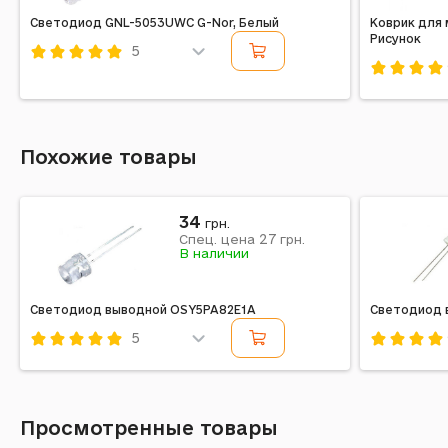
Светодиод GNL-5053UWC G-Nor, Белый
Коврик для
Рисунок
5
Код: 264806
Код: 3894
Похожие товары
34
грн.
27
Спец. цена
грн.
В наличии
Светодиод выводной OSY5PA82E1A
Светодиод 
5
Код: 671870
Код: 6720
Просмотренные товары