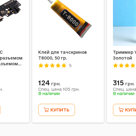
 С
Клей для тачскринов
Триммер V
 разъемом
T8000, 50 гр.
Золотой
разъемом
5
124
315
грн.
грн.
105
н.
Спец. цена
грн.
Спец. цен
В наличии
В наличии
КУПИТЬ
КУП