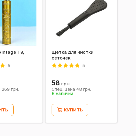
intage T9,
Щётка для чистки
Бат
сеточек
("кр
5
5
58
40
грн.
269
48
а
грн.
Спец. цена
грн.
Спе
В наличии
В на
ИТЬ
КУПИТЬ