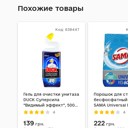
Похожие товары
Код: 638447
К
Гель для очистки унитаза
Порошок для с
DUCK Суперсила
бесфосфатный
"Видимый эффект", 500
SAMA Universal 
мл
Свежесть 3 кг
4
4
139
222
грн.
грн.