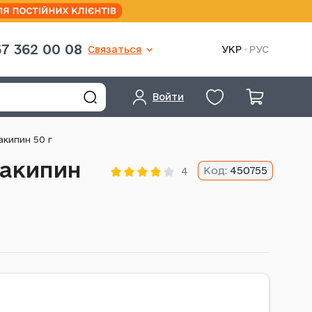
7 362 00 08
Связаться
УКР
РУС
Войти
кипин 50 г
накипин
Код:
450755
4