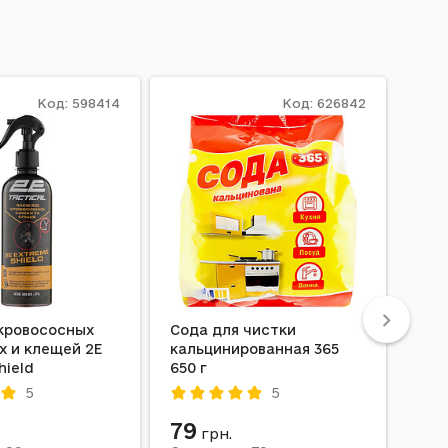
Код: 598414
Код: 626842
 кровососных
Сода для чистки
Пор
х и клещей 2E
кальцинированная 365
авт
hield
650 г
Пуд
5
5
79
12
грн.