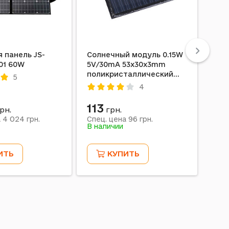
 панель JS-
Солнечный модуль 0.15W
Сол
01 60W
5V/30mA 53x30x3mm
0.1
поликристаллический
45x
5
(Buheshui, class A)
пол
4
(Buh
113
10
рн.
грн.
4 024
96
а
грн.
Спец. цена
грн.
Спе
В наличии
В на
ИТЬ
КУПИТЬ