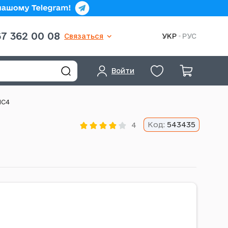
7 362 00 08
Связаться
УКР
РУС
Войти
MC4
Код:
543435
4