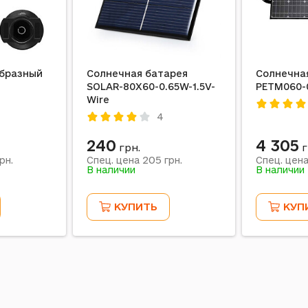
образный
Солнечная батарея
Солнечная
SOLAR-80X60-0.65W-1.5V-
PETM060-
Wire
4
240
4 305
грн.
г
205
рн.
Спец. цена
грн.
Спец. цен
В наличии
В наличии
КУПИТЬ
КУП