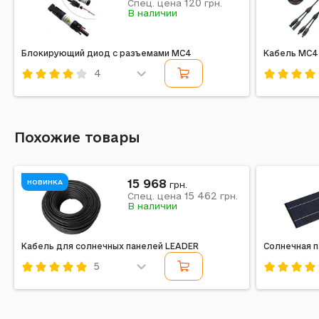
120
Спец. цена
грн.
В наличии
Блокирующий диод с разъемами MC4
Кабель MC4
4
Код: 340067
Код: 3400
Похожие товары
15 968
НОВИНКА
грн.
15 462
Спец. цена
грн.
В наличии
Кабель для солнечных панелей LEADER
Солнечная п
5
Код: 758325
Код: 4153