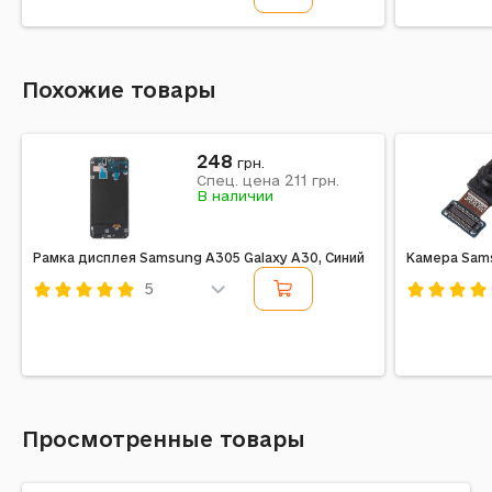
Код: 195133
Код: 18785
Похожие товары
248
грн.
211
Спец. цена
грн.
В наличии
Рамка дисплея Samsung A305 Galaxy A30, Синий
Камера Sams
5
Код: 375477
Код: 19515
Просмотренные товары