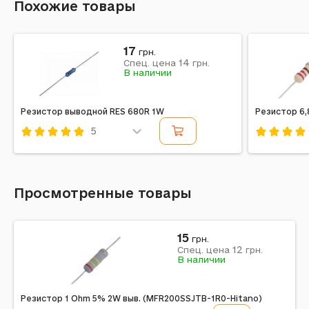
Похожие товары
17
грн.
14
Спец. цена
грн.
В наличии
Резистор выводной RES 680R 1W
Резистор 6,
5
Код: 453299
Код: 2774
Просмотренные товары
15
грн.
12
Спец. цена
грн.
В наличии
Резистор 1 Ohm 5% 2W выв. (MFR200SSJTB-1R0-Hitano)