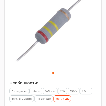
Особенности:
Выводные
Hitano
9x3 мм.
2 W
350 V
1 Ohm
±5%, ±100ppm
На складе
Мин. 7 шт.