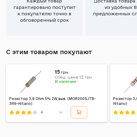
Каждый товар
Доставка товара
гарантировано поступит
из удобных 
к покупателю точно в
предложенных с
обговоренный срок
С этим товаром покупают
15
грн.
12
Спец. цена
грн.
В наличии
Резистор 3,9 Ohm 5% 2W выв. (MOR200SJTB-
Резистор 3,
3R9-Hitano)
Hitano)
4
Код: 277749
Код: 2776