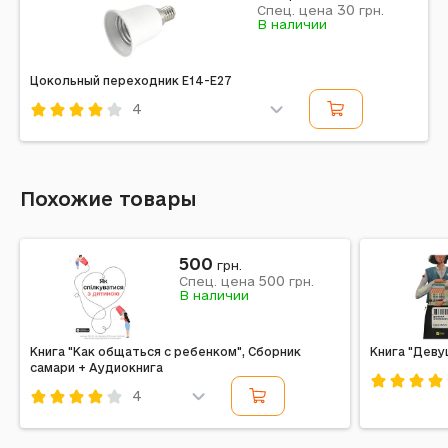
30
Спец. цена
грн.
В наличии
Цокольный переходник E14-E27
4
Код: 233674
Похожие товары
500
грн.
500
Спец. цена
грн.
В наличии
Книга "Как общаться с ребенком", Сборник
Книга "Деву
самари + Аудиокнига
4
Код: 71919
Код: 611513