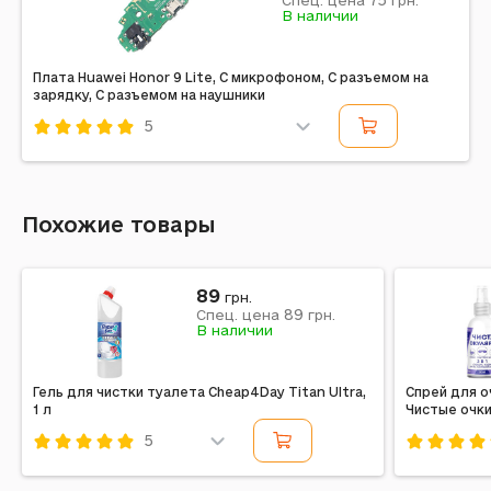
75
Спец. цена
грн.
В наличии
Плата Huawei Honor 9 Lite, С микрофоном, С разъемом на
зарядку, С разъемом на наушники
5
Код: 186256
Похожие товары
89
грн.
89
Спец. цена
грн.
В наличии
Гель для чистки туалета Cheap4Day Titan Ultra,
Спрей для о
1 л
Чистые очки
5
Код: 709396
Код: 6759