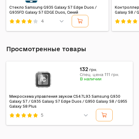
Стекло Samsung G935 Galaxy S7 Edge Duos /
Контроллер
G935FD Galaxy S7 EDGE Duos, Синий
Galaxy S8 / 
4
Код: 184275
Код: 18535
Просмотренные товары
132
грн.
111
Спец. цена
грн.
В наличии
Микросхема управления звуком CS47L93 Samsung G930
Galaxy S7 / G935 Galaxy S7 Edge Duos / G950 Galaxy S8 / G955
Galaxy S8 Plus
5
Код: 196170