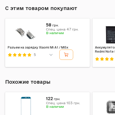
С этим товаром покупают
58
грн.
47
Спец. цена
грн.
В наличии
Разъем на зарядку Xiaomi Mi A1 / Mi5x
Аккумулятор
Redmi Note 8
5
Код: 196213
Код: 18751
Похожие товары
122
грн.
103
Спец. цена
грн.
В наличии