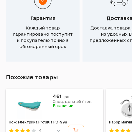
Гарантия
Доставк
Каждый товар
Доставка товара
гарантировано поступит
из удобных 
к покупателю точно в
предложенных с
обговоренный срок
Похожие товары
461
грн.
397
Спец. цена
грн.
В наличии
Нож электрика Pro'sKit PD-998
Набор магн
4