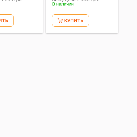
В наличии
В на
ИТЬ
КУПИТЬ