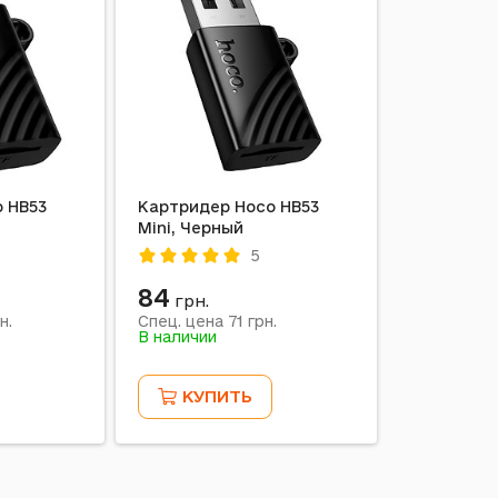
 HB53
Картридер Hoco HB53
Mini, Черный
5
84
грн.
71
н.
Спец. цена
грн.
В наличии
КУПИТЬ