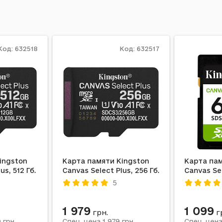
Код: 632518
Код: 632517
ingston
Карта памяти Kingston
Карта пам
us, 512 Гб.
Canvas Select Plus, 256 Гб.
Canvas Sel
5
1 979
1 099
грн.
г
9
1 979
грн.
Спец. цена
грн.
Спец. цен