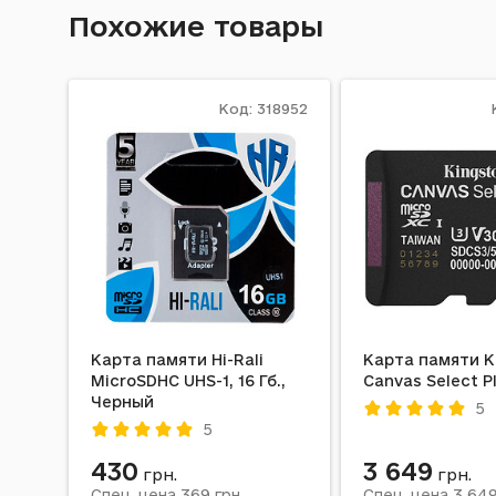
Похожие товары
Код: 318952
Карта памяти Hi-Rali
Карта памяти K
MicroSDHC UHS-1, 16 Гб.,
Canvas Select Pl
Черный
5
5
430
3 649
грн.
грн.
369
3 64
Спец. цена
грн.
Спец. цена