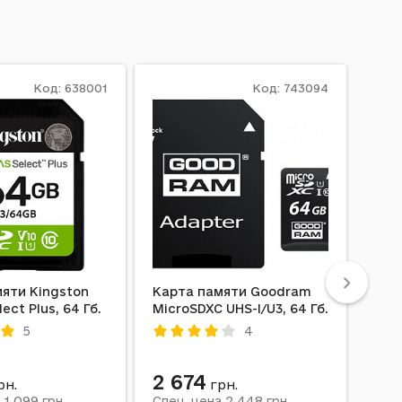
Код: 638001
Код: 743094
яти Kingston
Карта памяти Goodram
Кар
ect Plus, 64 Гб.
MicroSDXC UHS-I/U3, 64 Гб.
micr
5
4
2 674
43
рн.
грн.
1 099
2 448
а
грн.
Спец. цена
грн.
Спе