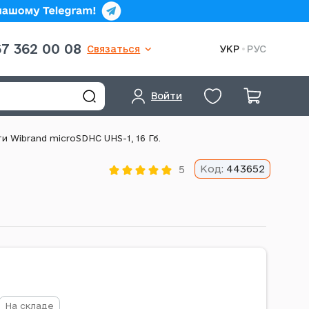
7 362 00 08
Связаться
УКР
РУС
Войти
и Wibrand microSDHC UHS-1, 16 Гб.
Код:
443652
5
На складе