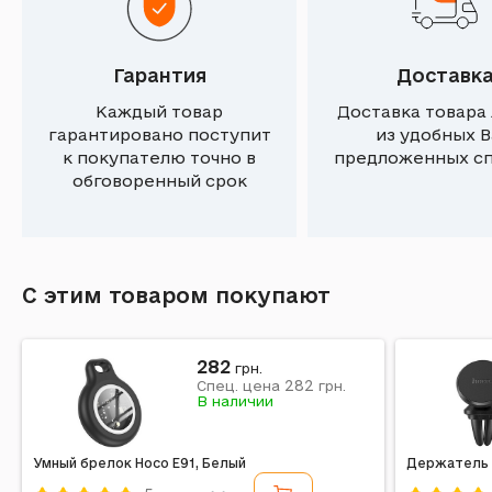
Чи не потребує цей трекер додаткових
оплат у користуванні?
Гарантия
Доставк
Каждый товар
Доставка товара
Ответ администратора:
29.03.2025 11:25
гарантировано поступит
из удобных 
Ні, не потребує.
к покупателю точно в
предложенных с
обговоренный срок
Назар
27.03.2025 13:30
Вопрос
Наскільки далеко він достає?
С этим товаром покупают
282
Ответ администратора:
29.03.2025 11:03
грн.
282
Спец. цена
грн.
ЦЕ GPS датчик, він не має обмежень по
В наличии
відстані.
Умный брелок Hoco E91, Белый
Держатель 