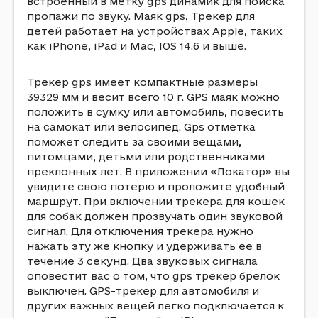
встроенный в метку gps динамик для поиска
пропажи по звуку. Маяк gps, Трекер для
детей работает на устройствах Apple, таких
как iPhone, iPad и Mac, IOS 14.6 и выше.
Трекер gps имеет компактные размеры
39
32
9 мм и весит всего 10 г. GPS маяк можно
положить в сумку или автомобиль, повесить
на самокат или велосипед. Gps отметка
поможет следить за своими вещами,
питомцами, детьми или родственниками
преклонных лет. В приложении «Локатор» вы
увидите свою потерю и проложите удобный
маршрут. При включении трекера для кошек
для собак должен прозвучать один звуковой
сигнал. Для отключения трекера нужно
нажать эту же кнопку и удерживать ее в
течение 3 секунд. Два звуковых сигнала
оповестит вас о том, что gps трекер брелок
выключен. GPS-трекер для автомобиля и
других важных вещей легко подключается к