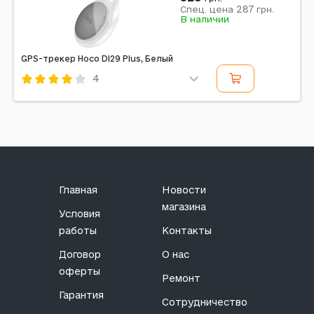
Сергій
287
Спец. цена
грн.
В наличии
14.02.2025 11:21
Вопрос
Яку дистанцію достає.?
GPS-трекер Hoco DI29 Plus, Белый
4
Ответ администратора:
14.02.2025 11:53
Код: 506746
Без обмежень по відстані.
Олександр
25.01.2025 23:36
Вопрос
Главная
Новости
З Android конектить??
магазина
Условия
работы
Контакты
Ответ администратора:
28.01.2025 16:03
Договор
О нас
Ні, не працює.
оферты
Ремонт
Гарантия
Сотрудничество