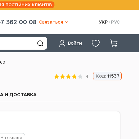
7 362 00 08
Связаться
УКР
РУС
Войти
560
Код:
11537
4
ТА И ДОСТАВКА
На складе