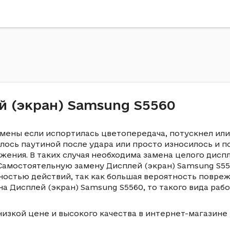
й (экран) Samsung S5560
амены если испортилась цветопередача, потускнел или 
лось паутиной после удара или просто износилось и 
ения. В таких случая необходима замена целого дисп
 Самостоятельную замену Дисплей (экран) Samsung S5
ностью действий, так как большая вероятность повре
а Дисплей (экран) Samsung S5560, то такого вида раб
низкой цене и высокого качества в интернет-магазине