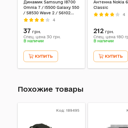
Динамик Samsung I8700
Антенна Nokia 
Omnia 7 / I5500 Galaxy 550
Classic
/ S8530 Wave 2 / S6102
4
Galaxy Y Duos / i5700
4
Galaxy Spica / S8500 Wave
/ S5250 Wave 525 / S5620
37
212
грн.
грн.
Monte / C3510 Corby POP /
30
180
Спец. цена
грн.
Спец. цена
гр
E590 / S5560 / S5600 /
В наличии
В наличии
D600 / X700 / X650 / E490
/ E900 / X630 / D820 / I710
КУПИТЬ
КУПИТЬ
Похожие товары
Код: 189495