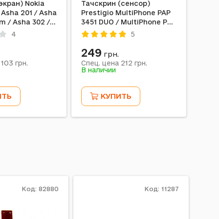
экран) Nokia
Тачскрин (сенсор)
 Asha 201 / Asha
Prestigio MultiPhone PAP
im / Asha 302 /
3451 DUO / MultiPhone PAP
00 / x2-01
5450 DUO / MultiPhone
4
5
PAP 5451 DUO / MultiPhone
PAP 5457 DUO, Черный
249
грн.
103
212
а
грн.
Спец. цена
грн.
В наличии
ИТЬ
КУПИТЬ
Код: 82880
Код: 11287