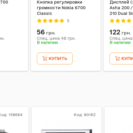
6700
Кнопка регулировки
Дисплей (
громкости Nokia 6700
Asha 200 /
Classic
210 Dual S
C3-00 / E5-
5
56
122
грн.
грн.
46
н.
Спец. цена
грн.
Спец. цен
В наличии
В наличии
КУПИТЬ
КУП
Код: 158684
Код: 80162