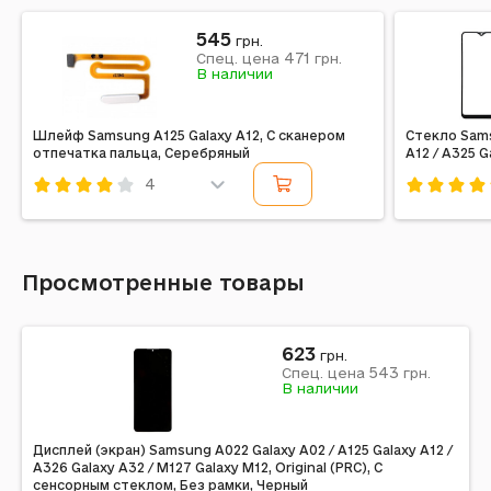
545
грн.
471
Спец. цена
грн.
В наличии
Шлейф Samsung A125 Galaxy A12, С сканером
Стекло Sams
отпечатка пальца, Серебряный
A12 / A325 G
4
Код: 214520
Код: 2083
Просмотренные товары
623
грн.
543
Спец. цена
грн.
В наличии
Дисплей (экран) Samsung A022 Galaxy A02 / A125 Galaxy A12 /
A326 Galaxy A32 / M127 Galaxy M12, Original (PRC), С
сенсорным стеклом, Без рамки, Черный