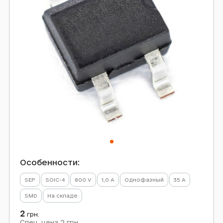
Особенности:
SEP
SOIC-4
800 V
1,0 А
Однофазный
35 A
SMD
На складе
2
грн.
2
Спец. цена
грн.