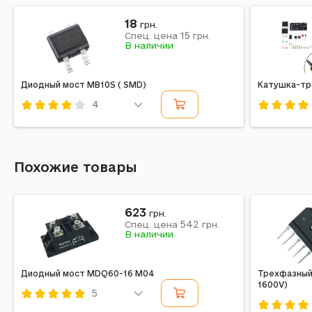
18
грн.
15
Спец. цена
грн.
В наличии
Диодный мост MB10S ( SMD)
Катушка-тр
4
Код: 260050
Код: 2392
Похожие товары
623
грн.
542
Спец. цена
грн.
В наличии
Диодный мост MDQ60-16 M04
Трехфазный
1600V)
5