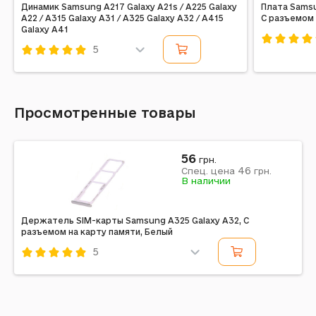
Динамик Samsung A217 Galaxy A21s / A225 Galaxy
Плата Samsu
A22 / A315 Galaxy A31 / A325 Galaxy A32 / A415
С разъемом 
Galaxy A41
5
Код: 21162
Код: 229441
Просмотренные товары
56
грн.
46
Спец. цена
грн.
В наличии
Держатель SIM-карты Samsung A325 Galaxy A32, С
разъемом на карту памяти, Белый
5
Код: 222210