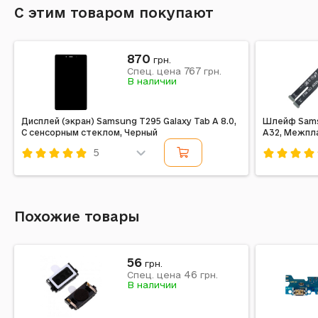
С этим товаром покупают
870
грн.
767
Спец. цена
грн.
В наличии
Дисплей (экран) Samsung T295 Galaxy Tab A 8.0,
Шлейф Samsu
С сенсорным стеклом, Черный
A32, Межпл
5
Код: 202990
Код: 21207
Похожие товары
56
грн.
46
Спец. цена
грн.
В наличии