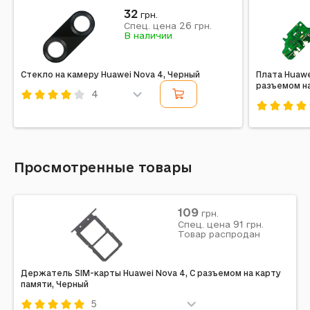
32
грн.
26
Спец. цена
грн.
В наличии
Стекло на камеру Huawei Nova 4, Черный
Плата Huawe
разъемом н
4
Код: 190719
Код: 18991
Просмотренные товары
109
грн.
91
Спец. цена
грн.
Товар распродан
Держатель SIM-карты Huawei Nova 4, С разъемом на карту
памяти, Черный
5