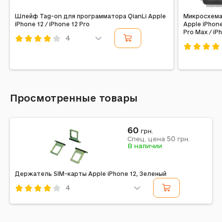
Шлейф Tag-on для программатора QianLi Apple
Микросхема
iPhone 12 / iPhone 12 Pro
Apple iPhone
Pro Max / iP
4
Код: 268839
Код: 6435
Просмотренные товары
60
грн.
50
Спец. цена
грн.
В наличии
Держатель SIM-карты Apple iPhone 12, Зеленый
4
Код: 211112