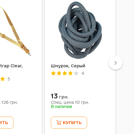
rap Clear,
Шнурок, Серый
Шну
4
5
13
26
грн.
126
10
а
грн.
Спец. цена
грн.
Спе
В наличии
В на
ИТЬ
КУПИТЬ