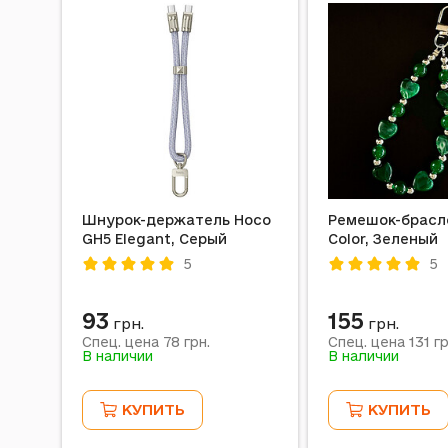
Шнурок-держатель Hoco
Ремешок-брасл
GH5 Elegant, Серый
Color, Зеленый
5
5
93
155
грн.
грн.
78
131
Спец. цена
грн.
Спец. цена
гр
В наличии
В наличии
КУПИТЬ
КУПИТЬ