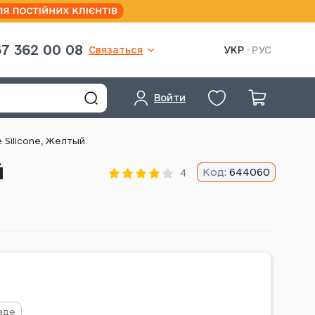
7 362 00 08
Связаться
УКР
РУС
Войти
 Silicone, Желтый
й
Код:
644060
4
аде