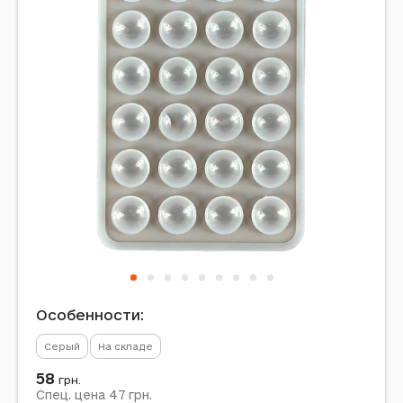
Особенности:
Серый
На складе
58
грн.
47
Спец. цена
грн.