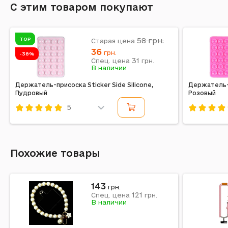
С этим товаром покупают
TOP
58
грн.
Старая цена
36
грн.
-38%
31
Спец. цена
грн.
В наличии
Держатель-присоска Sticker Side Silicone,
Держатель-п
Пудровый
Розовый
5
Код: 613639
Код: 6136
Похожие товары
143
грн.
121
Спец. цена
грн.
В наличии