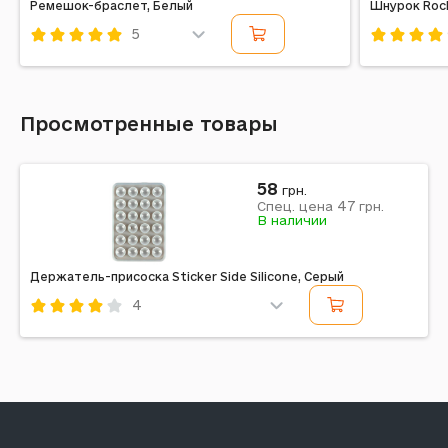
Ремешок-браслет, Белый
Шнурок Rock
5
Код: 609427
Код: 71074
Просмотренные товары
58
грн.
47
Спец. цена
грн.
В наличии
Держатель-присоска Sticker Side Silicone, Серый
4
Код: 618269