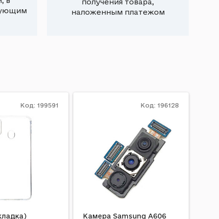
, в
получения товара,
вующим
наложенным платежом
Код: 199591
Код: 196128
кладка)
Камера Samsung A606
Пол