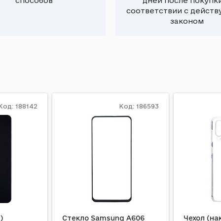
способов
дней после покупки
соответствии с дейст
законом
Код: 188142
Код: 186593
)
Стекло Samsung A606
Чехол (на