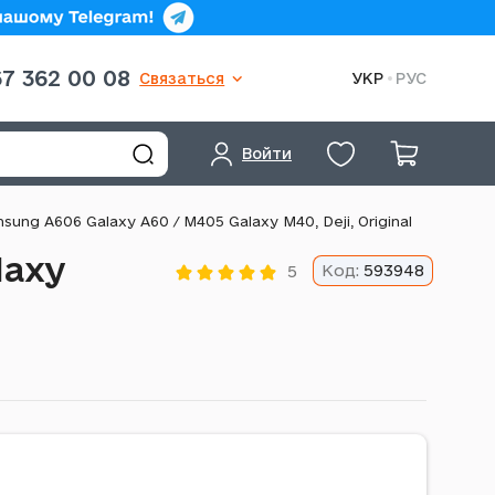
7 362 00 08
Связаться
УКР
РУС
Войти
ung A606 Galaxy A60 / M405 Galaxy M40, Deji, Original
laxy
Код:
593948
5