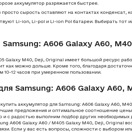
розе аккумулятор разряжается быстрее.
и просто сырость оставляют на контактах конденсат, к
уют Li-ion, Li-pol и Li-ion Pol батареи. Выбирать тот 
 Samsung: A606 Galaxy A60, M40
5 Galaxy M40, Deji, Original имеет большой ресурс раб
т как можно дольше. Кроме того, благодаря достаточ
м 10-12 часов при умеренном пользовании.
для Samsung: A606 Galaxy A60, 
купить аккумулятор для Samsung: A606 Galaxy A60, M40
учшие предложения и оптимальное соотношение цены 
о и с радостью выполним подбор других необходимых 
g A606 Galaxy A60 / M405 Galaxy M40, Deji, Original 
вязи. Если у вас есть вопросы, сложности с выбором и