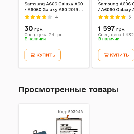
Samsung A606 Galaxy A60
Samsung A606 G
/ A6060 Galaxy A60 2019 /
/ A6060 Galaxy 
M405 Galaxy M40, Full
M405 Galaxy M4
4
5
Glue, Черный
сенсорным сте
Черный
30
1 597
грн.
грн.
24
1 432
Спец. цена
грн.
Спец. цена
В наличии
В наличии
КУПИТЬ
КУПИТЬ
Просмотренные товары
Код: 593948