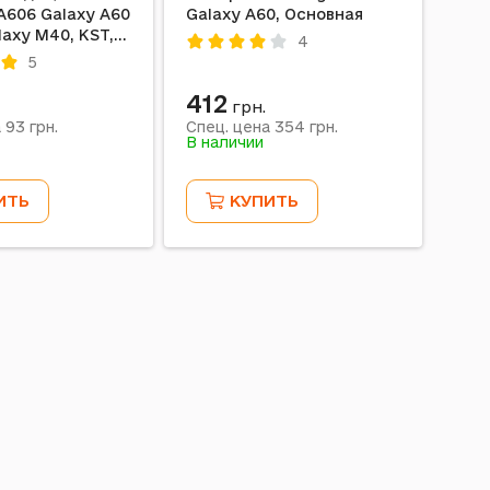
A606 Galaxy A60
Galaxy A60, Основная
Sam
laxy M40, KST,
/ M4
4
ый
146 
5
412
62
грн.
93
354
а
грн.
Спец. цена
грн.
Спе
В наличии
В на
ИТЬ
КУПИТЬ