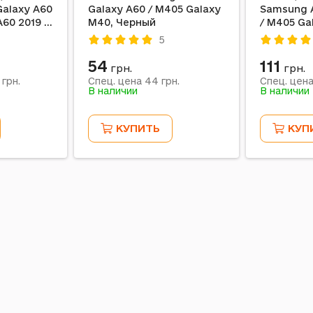
alaxy A60
Galaxy A60 / M405 Galaxy
Samsung 
A60 2019 /
M40, Черный
/ M405 Ga
0, С
Прозрачн
5
клом,
54
111
грн.
грн.
44
грн.
Спец. цена
грн.
Спец. цен
В наличии
В наличии
КУПИТЬ
КУП