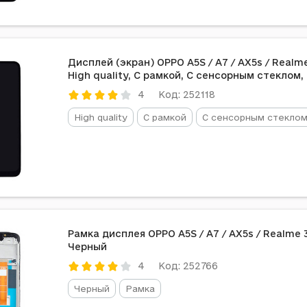
Дисплей (экран) OPPO A5S / A7 / AX5s / Realme
High quality, С рамкой, С сенсорным стеклом
Код: 252118
4
High quality
С рамкой
С сенсорным стекло
Рамка дисплея OPPO A5S / A7 / AX5s / Realme 3
Черный
Код: 252766
4
Черный
Рамка