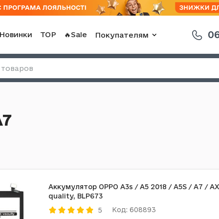
06
Новинки
TOP
🔥Sale
Покупателям
A7
Аккумулятор OPPO A3s / A5 2018 / A5S / A7 / AX5
quality, BLP673
Код: 608893
5