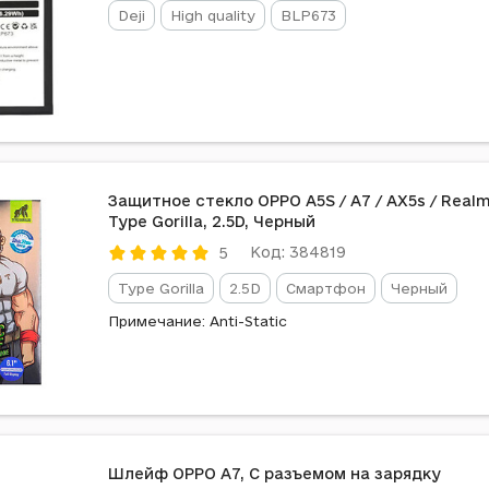
Deji
High quality
BLP673
Защитное стекло OPPO A5S / A7 / AX5s / Realm
Type Gorilla, 2.5D, Черный
Код: 384819
5
Type Gorilla
2.5D
Смартфон
Черный
Примечание: Anti-Static
Шлейф OPPO A7, С разъемом на зарядку