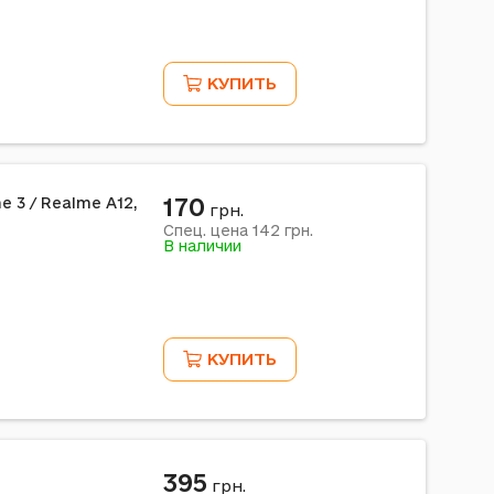
КУПИТЬ
170
e 3 / Realme A12,
грн.
142
Спец. цена
грн.
В наличии
КУПИТЬ
395
грн.