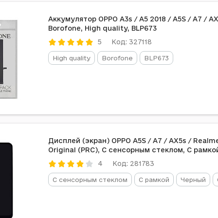
Аккумулятор OPPO A3s / A5 2018 / A5S / A7 / AX
Borofone, High quality, BLP673
Код: 327118
5
High quality
Borofone
BLP673
Дисплей (экран) OPPO A5S / A7 / AX5s / Realme
Original (PRC), С сенсорным стеклом, С рамко
Код: 281783
4
С сенсорным стеклом
С рамкой
Черный