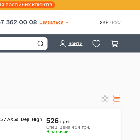
7 362 00 08
Связаться
УКР
РУС
Войти
526
 / AX5s, Deji, High
грн.
454
Спец. цена
грн.
В наличии