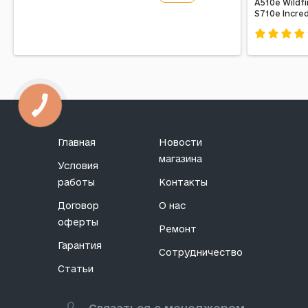
A510e Wildfi
Код: 153994
S710e Incred
Код: 13590
Главная
Новости
магазина
Условия
работы
Контакты
Договор
О нас
оферты
Ремонт
Гарантия
Сотрудничество
Статьи