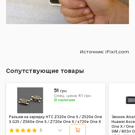
Источник: iFixit.com
Сопутствующие товары
51
грн.
41
Спец. цена
грн.
В наличии
Разъем на зарядку HTC Z320e One S / Z520e One
Звонок Alca
S G25 / Z560e One S / Z720e One X / s720e One X
Huawei Asce
One X / One 
5
SIM / 803n 