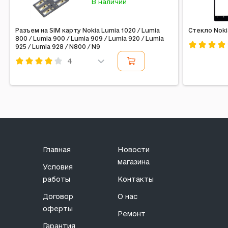
В наличии
Разъем на SIM карту Nokia Lumia 1020 / Lumia
Стекло Noki
800 / Lumia 900 / Lumia 909 / Lumia 920 / Lumia
925 / Lumia 928 / N800 / N9
Код: 14760
4
Код: 159469
Главная
Новости
магазина
Условия
работы
Контакты
Договор
О нас
оферты
Ремонт
Гарантия