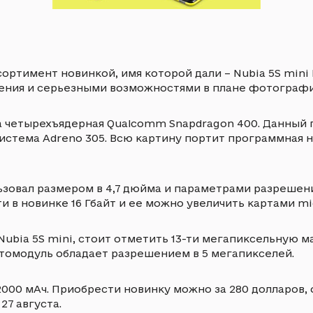
ортимент новинкой, имя которой дали – Nubia 5S mini
ения и серьезными возможностями в плане фотографи
 четырехъядерная Qualcomm Snapdragon 400. Данный пр
система Adreno 305. Всю картину портит программная н
зовал размером в 4,7 дюйма и параметрами разрешения
и в новинке 16 Гбайт и ее можно увеличить картами mi
bia 5S mini, стоит отметить 13-ти мегапиксельную ма
омодуль обладает разрешением в 5 мегапикселей.
 2000 мАч. Приобрести новинку можно за 280 долларов
27 августа.