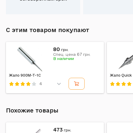
С этим товаром покупают
80
грн.
67
Спец. цена
грн.
В наличии
Жало 900M-T-1C
Жало Quick 
4
Код: 426259
Код: 4459
Похожие товары
473
грн.