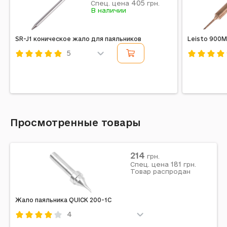
405
Спец. цена
грн.
В наличии
SR-J1 коническое жало для паяльников
Leisto 900M
5
Код: 256162
Код: 25611
Просмотренные товары
214
грн.
181
Спец. цена
грн.
Товар распродан
Жало паяльника QUICK 200-1C
4