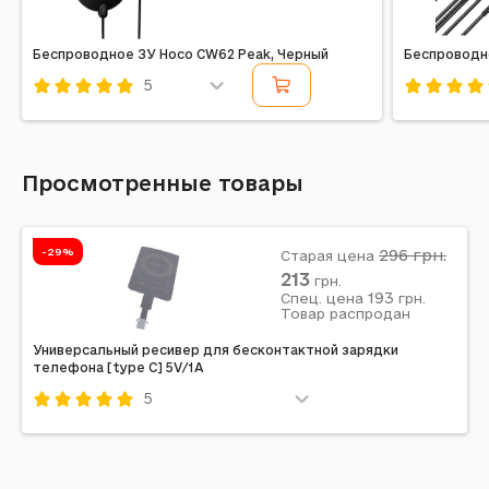
Беспроводное ЗУ Hoco CW62 Peak, Черный
Беспроводн
5
Код: 626306
Код: 4242
Просмотренные товары
-29%
296
грн.
Старая цена
213
грн.
193
Спец. цена
грн.
Товар распродан
Универсальный ресивер для бесконтактной зарядки
телефона [type C] 5V/1A
5
Код: 307988