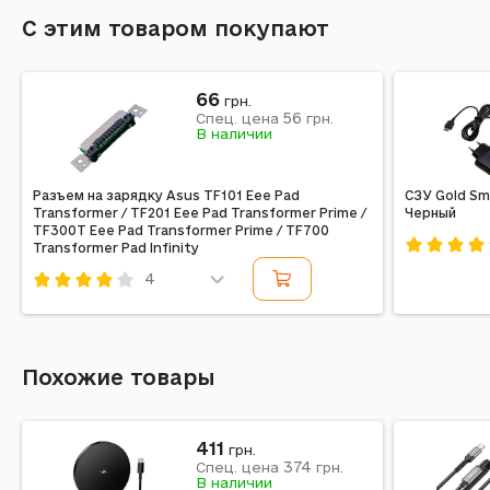
С этим товаром покупают
66
грн.
56
Спец. цена
грн.
В наличии
Разъем на зарядку Asus TF101 Eee Pad
СЗУ Gold Sm
Transformer / TF201 Eee Pad Transformer Prime /
Черный
TF300T Eee Pad Transformer Prime / TF700
Transformer Pad Infinity
Код: 3004
4
Код: 160164
Похожие товары
411
грн.
374
Спец. цена
грн.
В наличии