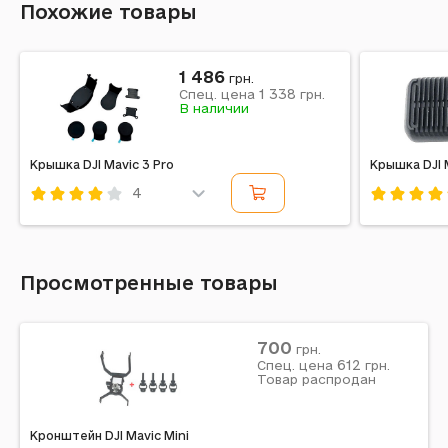
Похожие товары
1 486
грн.
1 338
Спец. цена
грн.
В наличии
Крышка DJI Mavic 3 Pro
Крышка DJI 
4
Код: 455282
Код: 3598
Просмотренные товары
700
грн.
612
Спец. цена
грн.
Товар распродан
Кронштейн DJI Mavic Mini