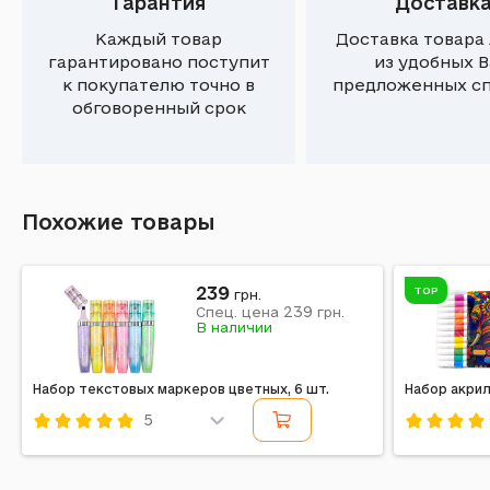
Гарантия
Доставк
Каждый товар
Доставка товара
гарантировано поступит
из удобных 
к покупателю точно в
предложенных с
обговоренный срок
Похожие товары
239
TOP
грн.
239
Спец. цена
грн.
В наличии
Набор текстовых маркеров цветных, 6 шт.
Набор акрил
5
Код: 717312
Код: 7282