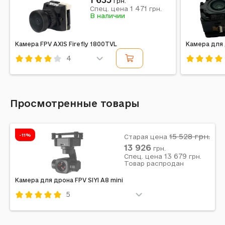
грн.
1 471
Спец. цена
грн.
В наличии
Камера FPV AXIS Firefly 1800TVL
Камера для 
4
Код: 553433
Код: 5534
Просмотренные товары
-11%
15 528
грн.
Старая цена
13 926
грн.
13 679
Спец. цена
грн.
Товар распродан
Камера для дрона FPV SIYI A8 mini
5
Код: 608276