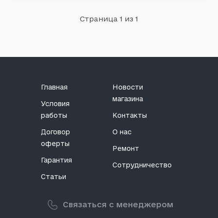
Delice
Страница 1 из 1
Примечание: Вид стирки: Универсальная стирка |
Количество циклов стирки: 20 | Класс средства:
Антибактериальные | Страна производитель:
Украина |...
Главная
Новости
магазина
Условия
работы
Контакты
Договор
О нас
оферты
Ремонт
Гарантия
Сотрудничество
Статьи
Связаться с менеджером