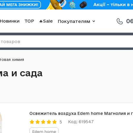
06
Новинки
TOP
🔥Sale
Покупателям
товая химия
а и сада
Освежитель воздуха Edem home Магнолия и г
Код: 619547
5
Edem home