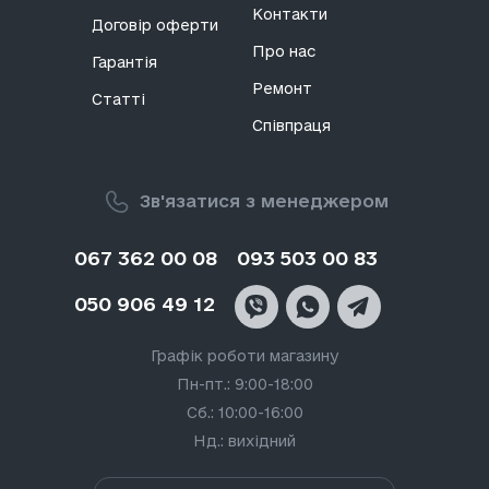
Контакти
Договір оферти
Дитячий вентилятор купити бюджетно за
Про нас
Гарантія
вартістю можна на сайті Всеплюс, щоб
забезпечити все необхідне в спекотний сезон.
Ремонт
Статті
Співпраця
Як вибирати вітрячок дешево
Зв'язатися з менеджером
Вітрячок
дитячий
, ціна якого невисока, варто
купити в літній сезон, щоб гарантувати
комфортну температуру малюка під час
067 362 00 08
093 503 00 83
прогулянки та будинку.
050 906 49 12
Дитячу іграшку купити оригінальну та дешеву за
ціною потрібно з урахуванням:
Графік роботи магазину
Пн-пт.: 9:00-18:00
Матеріали виробництва;
Сб.: 10:00-16:00
Елементів харчування;
Нд.: вихідний
Якості лиття;